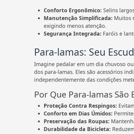
Conforto Ergonômico:
Selins largo
Manutenção Simplificada:
Muitos m
exigindo menos atenção.
Segurança Integrada:
Faróis e lan
Para-lamas: Seu Escu
Imagine pedalar em um dia chuvoso ou a
dos para-lamas. Eles são acessórios ind
independentemente das condições mete
Por Que Para-lamas São E
Proteção Contra Respingos:
Evitam 
Conforto em Dias Úmidos:
Permite
Preservação das Roupas:
Mantenha 
Durabilidade da Bicicleta:
Reduzem 