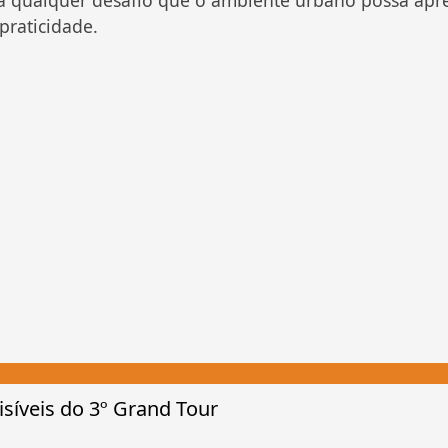
a qualquer desafio que o ambiente urbano possa apres
praticidade.
síveis do 3º Grand Tour