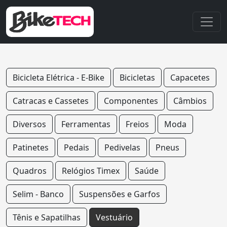
Bicicleta Elétrica - E-Bike
Bicicletas
Capacetes
Catracas e Cassetes
Componentes
Câmbios
Diversos
Ferramentas
Freios
Moda
Patinetes
Pedais
Pedivelas
Pneus
Quadros
Relógios Timex
Saúde
Selim - Banco
Suspensões e Garfos
Tênis e Sapatilhas
Vestuário