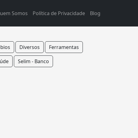
uem Somos
Política de Privacidade
Blog
bios
Diversos
Ferramentas
úde
Selim - Banco