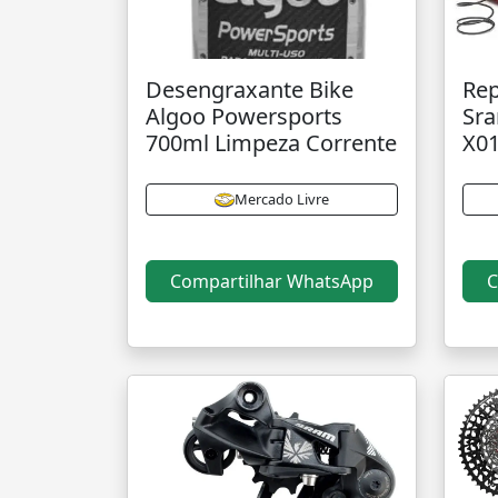
Desengraxante Bike
Rep
Algoo Powersports
Sra
700ml Limpeza Corrente
X01
Mercado Livre
Compartilhar WhatsApp
C