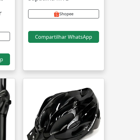
r
Shopee
Compartilhar WhatsApp
pp