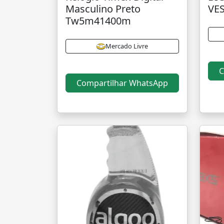
Masculino Preto
VE
Tw5m41400m
Mercado Livre
C
Compartilhar WhatsApp