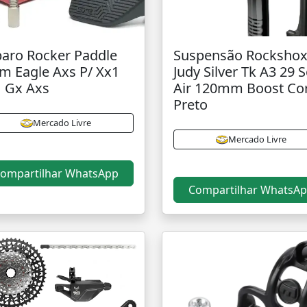
aro Rocker Paddle
Suspensão Rocksho
m Eagle Axs P/ Xx1
Judy Silver Tk A3 29 
 Gx Axs
Air 120mm Boost Co
Preto
Mercado Livre
Mercado Livre
ompartilhar WhatsApp
Compartilhar WhatsA