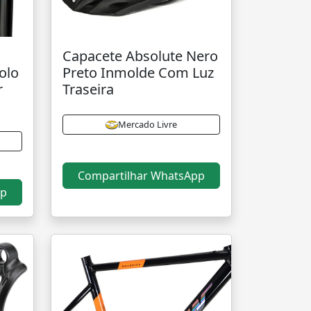
x
Capacete Absolute Nero
Solo
Preto Inmolde Com Luz
r
Traseira
Mercado Livre
Compartilhar WhatsApp
pp