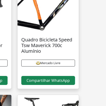
Quadro Bicicleta Speed
or
Tsw Maverick 700c
Alumínio
Mercado Livre
pp
Compartilhar WhatsApp