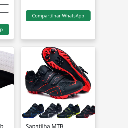
Compartilhar WhatsApp
pp
tb
Sapatilha MTB