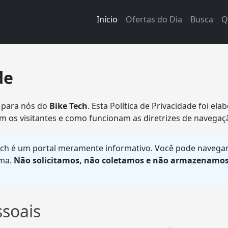
Início
Ofertas do Dia
Busca
Q
de
a para nós do
Bike Tech
. Esta Política de Privacidade foi el
m os visitantes e como funcionam as diretrizes de navegaç
ch é um portal meramente informativo. Você pode navegar p
ima.
Não solicitamos, não coletamos e não armazenamo
ssoais