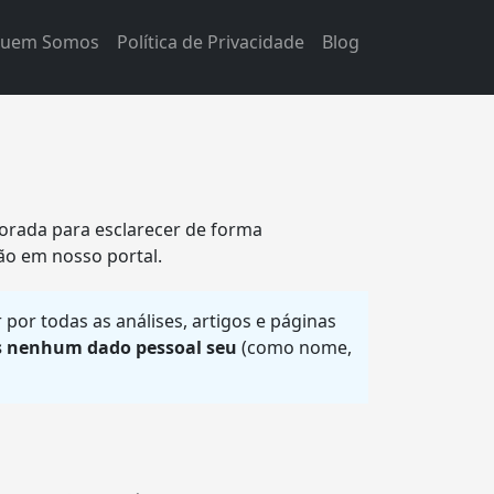
uem Somos
Política de Privacidade
Blog
aborada para esclarecer de forma
ão em nosso portal.
or todas as análises, artigos e páginas
s nenhum dado pessoal seu
(como nome,