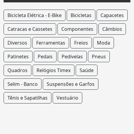
Bicicleta Elétrica - E-Bike
Bicicletas
Capacetes
Catracas e Cassetes
Componentes
Câmbios
Diversos
Ferramentas
Freios
Moda
Patinetes
Pedais
Pedivelas
Pneus
Quadros
Relógios Timex
Saúde
Selim - Banco
Suspensões e Garfos
Tênis e Sapatilhas
Vestuário