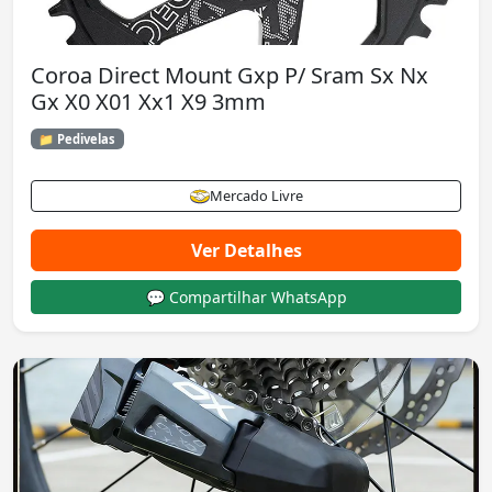
Coroa Direct Mount Gxp P/ Sram Sx Nx
Gx X0 X01 Xx1 X9 3mm
📁 Pedivelas
Mercado Livre
Ver Detalhes
💬 Compartilhar WhatsApp