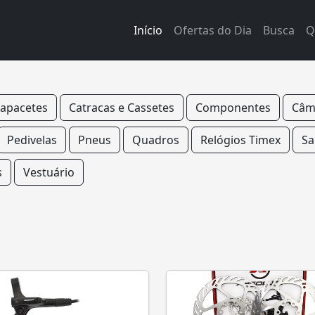
Início
Ofertas do Dia
Busca
Q
apacetes
Catracas e Cassetes
Componentes
Câm
Pedivelas
Pneus
Quadros
Relógios Timex
Sa
s
Vestuário