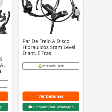
Par De Freio A Disco
Hidraulicos Sram Level
Diant. E Tras.
S
AL
Mercado Livre
B
Ver Detalhes
pp
💬 Compartilhar WhatsApp