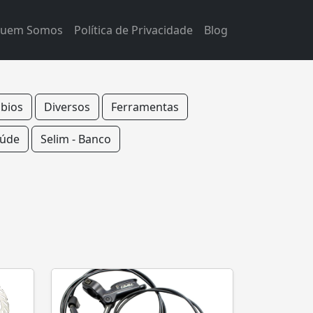
uem Somos
Política de Privacidade
Blog
bios
Diversos
Ferramentas
úde
Selim - Banco