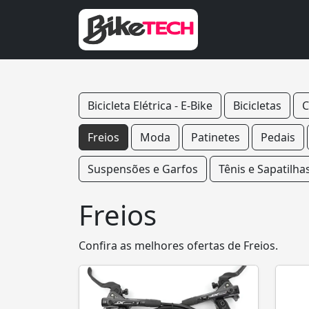
Bicicleta Elétrica - E-Bike
Bicicletas
C
Freios
Moda
Patinetes
Pedais
Suspensões e Garfos
Tênis e Sapatilha
Freios
Confira as melhores ofertas de Freios.