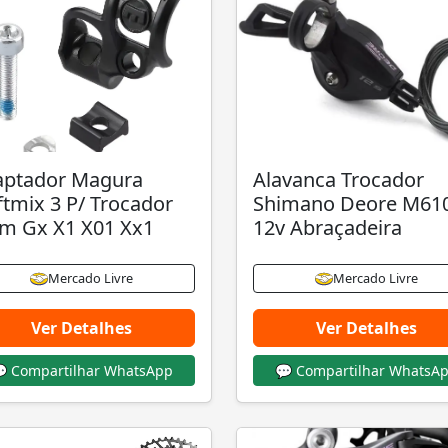
aptador Magura
Alavanca Trocador
ftmix 3 P/ Trocador
Shimano Deore M61
m Gx X1 X01 Xx1
12v Abraçadeira
Mercado Livre
Mercado Livre
Ver Detalhes
Ver Detalhes
 Compartilhar WhatsApp
💬 Compartilhar WhatsA