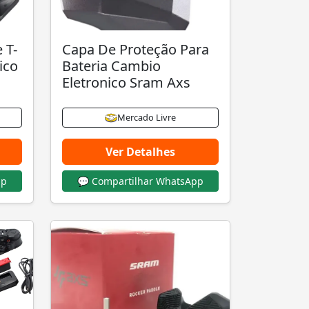
 T-
Capa De Proteção Para
ico
Bateria Cambio
Eletronico Sram Axs
Mercado Livre
Ver Detalhes
pp
💬 Compartilhar WhatsApp