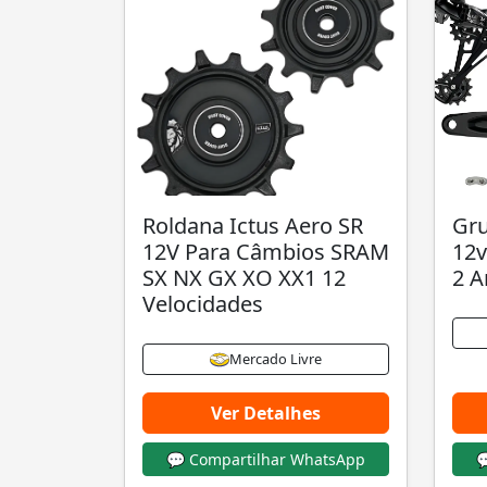
Roldana Ictus Aero SR
Gru
12V Para Câmbios SRAM
12v
SX NX GX XO XX1 12
2 A
Velocidades
Mercado Livre
Ver Detalhes
💬 Compartilhar WhatsApp
