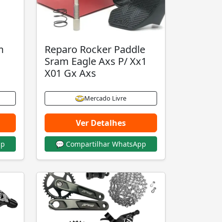
m
Reparo Rocker Paddle
Sram Eagle Axs P/ Xx1
X01 Gx Axs
Mercado Livre
Ver Detalhes
pp
💬 Compartilhar WhatsApp