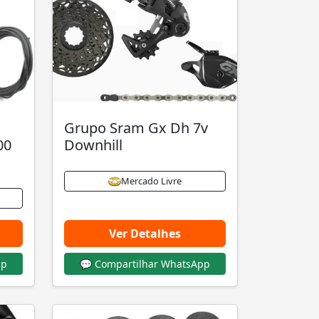
Grupo Sram Gx Dh 7v
00
Downhill
Mercado Livre
Ver Detalhes
pp
💬 Compartilhar WhatsApp