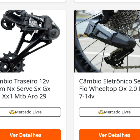
bio Traseiro 12v
Câmbio Eletrônico 
m Nx Serve Sx Gx
Fio Wheeltop Ox 2.0
 Xx1 Mtb Aro 29
7-14v
Mercado Livre
Mercado Livre
Ver Detalhes
Ver Detalhes