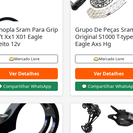
opla Sram Para Grip
Grupo De Peças Sra
ft Xx1 X01 Eagle
Original S1000 T-type
eito 12v
Eagle Axs Hg
Mercado Livre
Mercado Livre
Ver Detalhes
Ver Detalhes
 Compartilhar WhatsApp
💬 Compartilhar WhatsA