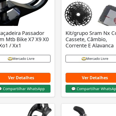
açadeira Passador
Kit/grupo Sram Nx 
m Mtb Bike X7 X9 X0
Cassete, Câmbio,
Xo1 / Xx1
Corrente E Alavanca
Mercado Livre
Mercado Livre
Ver Detalhes
Ver Detalhes
 Compartilhar WhatsApp
💬 Compartilhar WhatsA