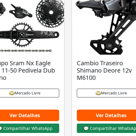
po Sram Nx Eagle
Cambio Traseiro
 11-50 Pedivela Dub
Shimano Deore 12v
no
M6100
Mercado Livre
Mercado Livre
Ver Detalhes
Ver Detalhes
 Compartilhar WhatsApp
💬 Compartilhar WhatsA