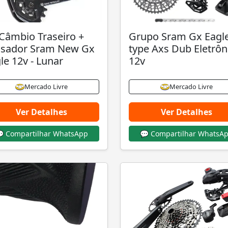
 Câmbio Traseiro +
Grupo Sram Gx Eagle
ssador Sram New Gx
type Axs Dub Eletrôn
le 12v - Lunar
12v
Mercado Livre
Mercado Livre
Ver Detalhes
Ver Detalhes
 Compartilhar WhatsApp
💬 Compartilhar WhatsA