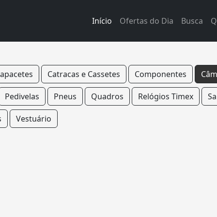
Início
Ofertas do Dia
Busca
Q
apacetes
Catracas e Cassetes
Componentes
Câm
Pedivelas
Pneus
Quadros
Relógios Timex
Sa
s
Vestuário