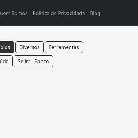
uem Somos
Política de Privacidade
Blog
bios
Diversos
Ferramentas
úde
Selim - Banco