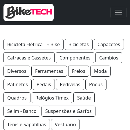
Bicicleta Elétrica - E-Bike
Bicicletas
Capacetes
Catracas e Cassetes
Componentes
Câmbios
Diversos
Ferramentas
Freios
Moda
Patinetes
Pedais
Pedivelas
Pneus
Quadros
Relógios Timex
Saúde
Selim - Banco
Suspensões e Garfos
Tênis e Sapatilhas
Vestuário