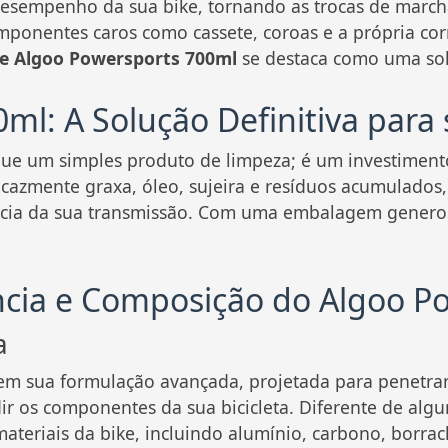
esempenho da sua bike, tornando as trocas de march
mponentes caros como cassete, coroas e a própria co
e Algoo Powersports 700ml
se destaca como uma solu
ml: A Solução Definitiva para
ue um simples produto de limpeza; é um investiment
ficazmente graxa, óleo, sujeira e resíduos acumulado
ência da sua transmissão. Com uma embalagem generos
iência e Composição do Algoo P
a
 em sua formulação avançada, projetada para penetrar
dir os componentes da sua bicicleta. Diferente de algu
teriais da bike, incluindo alumínio, carbono, borrac