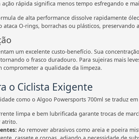
ua ação rápida significa menos tempo esfregando e m
rmula de alta performance dissolve rapidamente óleo
 ataca O-rings, borrachas ou plásticos, preservando a
ção
entam um excelente custo-benefício. Sua concentraç
 tornando o frasco duradouro. Para sujeiras mais leves
em comprometer a qualidade da limpeza.
a o Ciclista Exigente
dade como o Algoo Powersports 700ml se traduz em va
ente limpa e bem lubrificada garante trocas de marc
atrito.
entes:
Ao remover abrasivos como areia e poeira mis
rrente, cassete e coroas, adiando a necessidade de subs