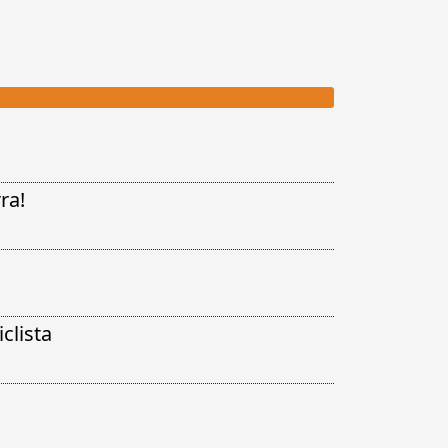
ra!
clista