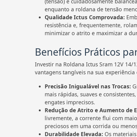
(tensão) é cuidadosamente balancead
enquanto a roldana de tensão menor 
Qualidade Ictus Comprovada:
Embo
resistência e, frequentemente, rola
minimizar o atrito e maximizar a du
Benefícios Práticos pa
Investir na Roldana Ictus Sram 12V 14
vantagens tangíveis na sua experiência 
Precisão Inigualável nas Trocas:
Gr
mais rápidas, suaves e consistente
engates imprecisos.
Redução de Atrito e Aumento de Ef
livremente, a corrente flui com mai
preciosos em uma corrida ou menos
Durabilidade Elevada:
Os materiais